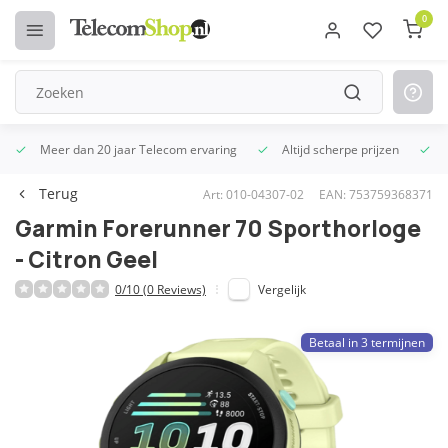
0
Meer dan 20 jaar Telecom ervaring
Altijd scherpe prijzen
U
Terug
Art: 010-04307-02
EAN: 753759368371
Garmin Forerunner 70 Sporthorloge
- Citron Geel
0/10 (0 Reviews)
Vergelijk
Betaal in 3 termijnen