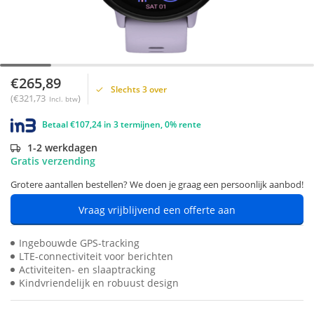
€265,89
Slechts 3 over
(€321,73
)
Incl. btw
Betaal €107,24 in 3 termijnen, 0% rente
1-2 werkdagen
Gratis verzending
Grotere aantallen bestellen? We doen je graag een persoonlijk aanbod!
Vraag vrijblijvend een offerte aan
Ingebouwde GPS-tracking
LTE-connectiviteit voor berichten
Activiteiten- en slaaptracking
Kindvriendelijk en robuust design