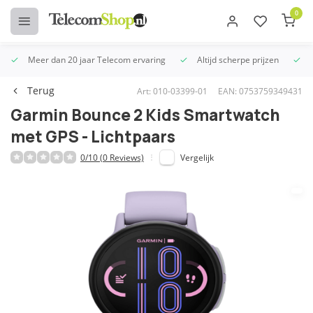
0
Meer dan 20 jaar Telecom ervaring
Altijd scherpe prijzen
U
Terug
Art: 010-03399-01
EAN: 0753759349431
Garmin Bounce 2 Kids Smartwatch
met GPS - Lichtpaars
0/10 (0 Reviews)
Vergelijk