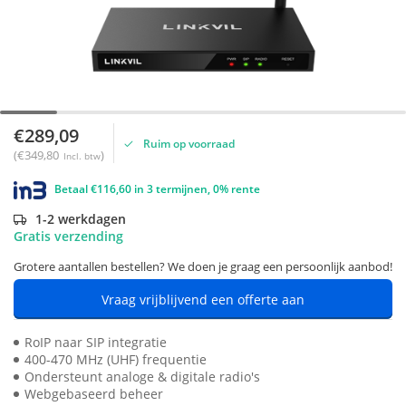
€289,09
Ruim op voorraad
(€349,80
)
Incl. btw
Betaal €116,60 in 3 termijnen, 0% rente
1-2 werkdagen
Gratis verzending
Grotere aantallen bestellen? We doen je graag een persoonlijk aanbod!
Vraag vrijblijvend een offerte aan
RoIP naar SIP integratie
400-470 MHz (UHF) frequentie
Ondersteunt analoge & digitale radio's
Webgebaseerd beheer