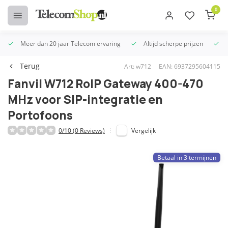
0
Meer dan 20 jaar Telecom ervaring
Altijd scherpe prijzen
U
Terug
Art: w712
EAN: 6937295604115
Fanvil W712 RoIP Gateway 400-470
MHz voor SIP-integratie en
Portofoons
0/10 (0 Reviews)
Vergelijk
Betaal in 3 termijnen