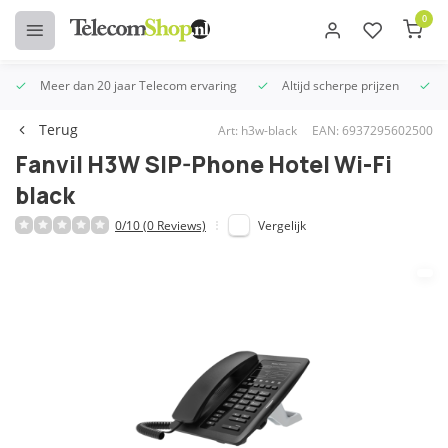
0
Meer dan 20 jaar Telecom ervaring
Altijd scherpe prijzen
U
Terug
Art: h3w-black
EAN: 6937295602500
Fanvil H3W SIP-Phone Hotel Wi-Fi
black
0/10 (0 Reviews)
Vergelijk