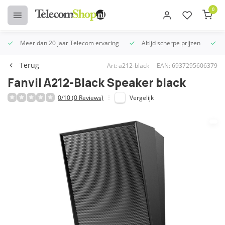
0
Meer dan 20 jaar Telecom ervaring
Altijd scherpe prijzen
U
Terug
Art: a212-black
EAN: 6937295606379
Fanvil A212-Black Speaker black
0/10 (0 Reviews)
Vergelijk