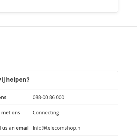
ij helpen?
ons
088-00 86 000
 met ons
Connecting
 us an email
Info@telecomshop.nl