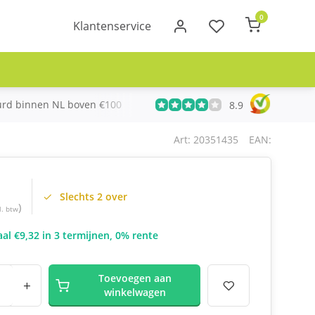
0
Klantenservice
urd binnen NL boven €100
Meer dan 20 jaar Telecom ervari
8.9
Art: 20351435
EAN:
Slechts 2 over
)
l. btw
al €9,32 in 3 termijnen, 0% rente
Toevoegen aan
+
winkelwagen