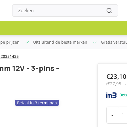
rpe prijzen
Uitsluitend de beste merken
Gratis verstu
- 20351435
mm 12V - 3-pins -
€23,10
(€27,95
Inc
Beta
Betaal in 3 termijnen
-