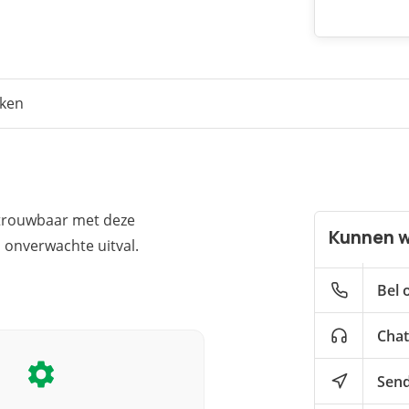
eken
etrouwbaar met deze
Kunnen w
 onverwachte uitval.
Bel 
Chat
Send