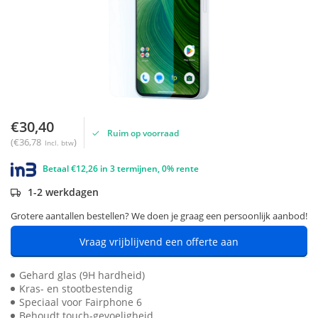
€30,40
Ruim op voorraad
(€36,78
)
Incl. btw
Betaal €12,26 in 3 termijnen, 0% rente
1-2 werkdagen
Grotere aantallen bestellen? We doen je graag een persoonlijk aanbod!
Vraag vrijblijvend een offerte aan
Gehard glas (9H hardheid)
Kras- en stootbestendig
Speciaal voor Fairphone 6
Behoudt touch-gevoeligheid