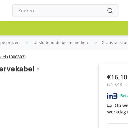
rpe prijzen
Uitsluitend de beste merken
Gratis verstu
eel (1000803)
ervekabel -
€16,10
(€19,48
Inc
Beta
Op we
werkdag i