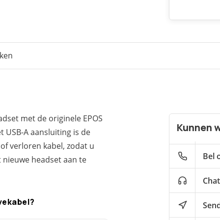
eken
eadset met de originele EPOS
Kunnen w
 USB-A aansluiting is de
of verloren kabel, zodat u
Bel 
t nieuwe headset aan te
Chat
vekabel?
Send