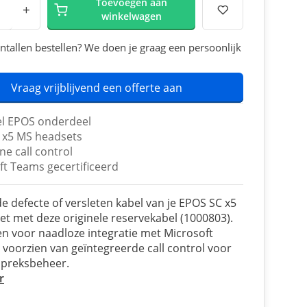
Toevoegen aan
+
winkelwagen
ntallen bestellen? We doen je graag een persoonlijk
Vraag vrijblijvend een offerte aan
el EPOS onderdeel
 x5 MS headsets
ine call control
ft Teams gecertificeerd
e defecte of versleten kabel van je EPOS SC x5
t met deze originele reservekabel (1000803).
 voor naadloze integratie met Microsoft
voorzien van geïntegreerde call control voor
spreksbeheer.
r