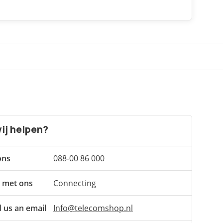
ij helpen?
ons
088-00 86 000
 met ons
Connecting
 us an email
Info@telecomshop.nl