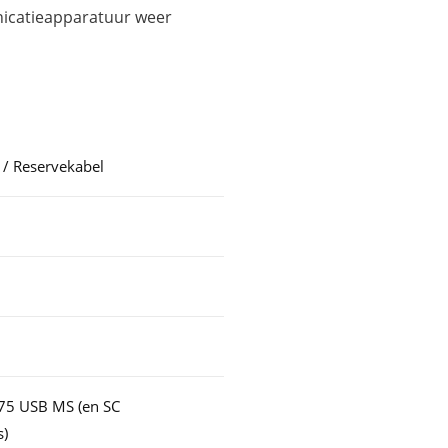
icatieapparatuur weer
 / Reservekabel
75 USB MS (en SC
s)