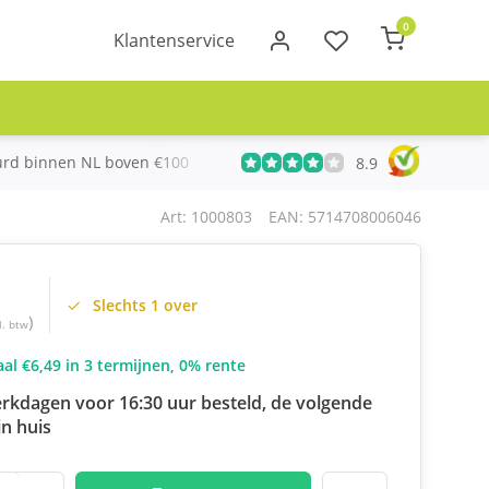
0
Klantenservice
urd binnen NL boven €100
Meer dan 20 jaar Telecom ervari
8.9
Art: 1000803
EAN: 5714708006046
Slechts 1 over
)
l. btw
al €6,49 in 3 termijnen, 0% rente
rkdagen voor 16:30 uur besteld, de volgende
n huis