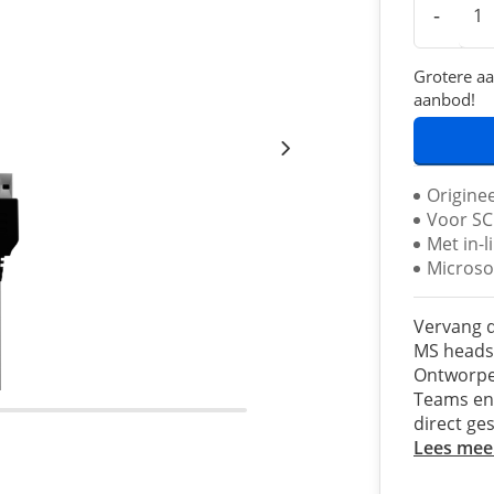
-
Grotere aa
aanbod!
Origine
Voor SC
Met in-l
Microso
Vervang d
MS headse
Ontworpen
Teams en 
direct ge
Lees mee