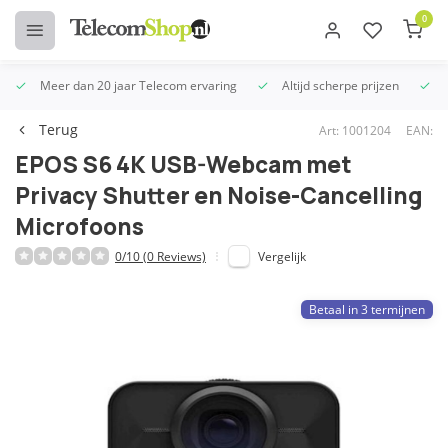
0
Meer dan 20 jaar Telecom ervaring
Altijd scherpe prijzen
U
Terug
Art: 1001204
EAN:
EPOS S6 4K USB-Webcam met
Privacy Shutter en Noise-Cancelling
Microfoons
0/10 (0 Reviews)
Vergelijk
Betaal in 3 termijnen