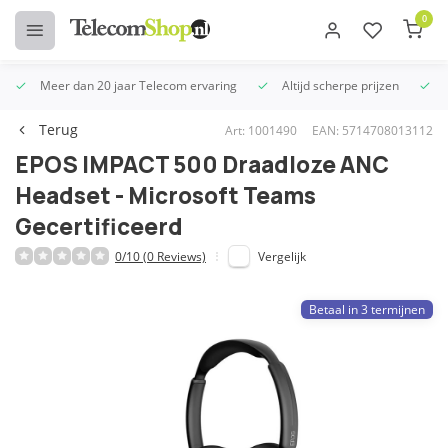
0
Meer dan 20 jaar Telecom ervaring
Altijd scherpe prijzen
U
Terug
Art: 1001490
EAN: 5714708013112
EPOS IMPACT 500 Draadloze ANC
Headset - Microsoft Teams
Gecertificeerd
0/10 (0 Reviews)
Vergelijk
Betaal in 3 termijnen