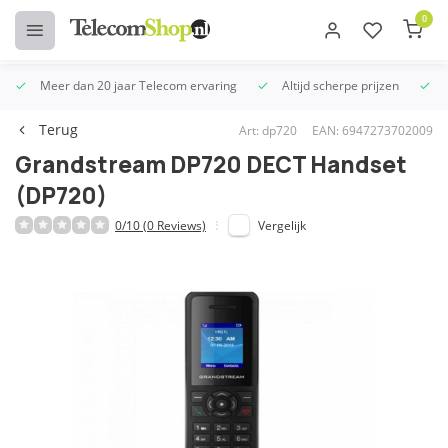
0
Meer dan 20 jaar Telecom ervaring
Altijd scherpe prijzen
U
Terug
Art: dp720
EAN: 6947273702009
Grandstream DP720 DECT Handset
(DP720)
0/10 (0 Reviews)
Vergelijk