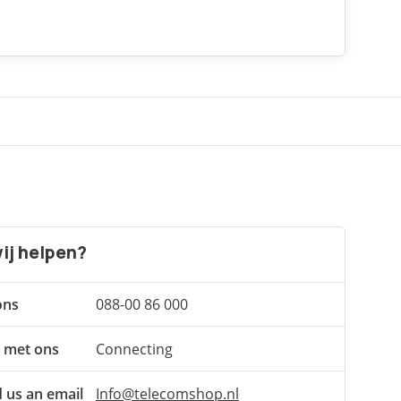
ij helpen?
ons
088-00 86 000
 met ons
Connecting
 us an email
Info@telecomshop.nl