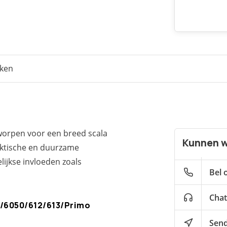
eken
worpen voor een breed scala
Kunnen w
aktische en duurzame
ijkse invloeden zoals
Bel 
Chat
/6050/612/613/Primo
Send