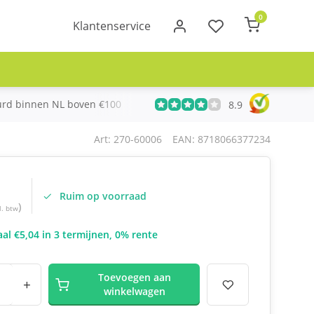
0
Klantenservice
urd binnen NL boven €100
Meer dan 20 jaar Telecom ervari
8.9
Art: 270-60006
EAN: 8718066377234
Ruim op voorraad
)
l. btw
al €5,04 in 3 termijnen, 0% rente
Toevoegen aan
+
winkelwagen