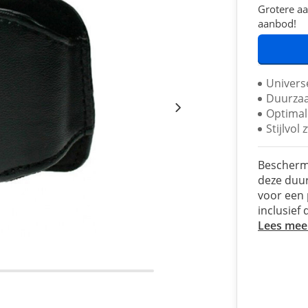
Grotere aa
aanbod!
Univers
Duurzaa
Optimal
Stijlvol
Bescherm 
deze duu
voor een 
inclusief
Lees mee