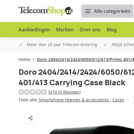
Alle categorieën
Aanbiedingen
Merken
Over ons
Blog
n €100
Meer dan 20 jaar Telecom ervaring
Altijd sche
Home
Doro 2404/2414/2424/6050/612/613/Primo 401/4
Doro 2404/2414/2424/6050/61
401/413 Carrying Case Black
0/10 (0 Reviews)
Toon alle:
Smartphone Hoesjes & accessoires
,
Cases