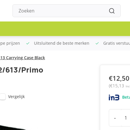
rpe prijzen
Uitsluitend de beste merken
Gratis verstu
13 Carrying Case Black
2/613/Primo
€12,50
(€15,13
Inc
Vergelijk
Beta
-