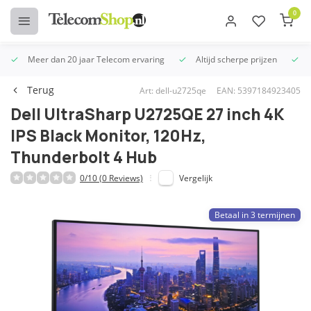
0
Meer dan 20 jaar Telecom ervaring
Altijd scherpe prijzen
U
Terug
Art: dell-u2725qe
EAN: 5397184923405
Dell UltraSharp U2725QE 27 inch 4K
IPS Black Monitor, 120Hz,
Thunderbolt 4 Hub
0/10 (0 Reviews)
Vergelijk
Betaal in 3 termijnen