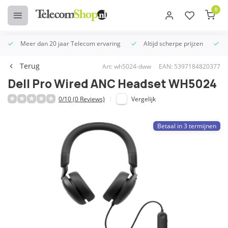
0
Meer dan 20 jaar Telecom ervaring
Altijd scherpe prijzen
U
Terug
Art: wh5024-dww
EAN: 5397184820377
Dell Pro Wired ANC Headset WH5024
0/10 (0 Reviews)
Vergelijk
Betaal in 3 termijnen