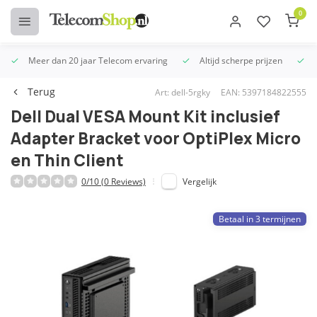
0
Meer dan 20 jaar Telecom ervaring
Altijd scherpe prijzen
U
Terug
Art: dell-5rgky
EAN: 5397184822555
Dell Dual VESA Mount Kit inclusief
Adapter Bracket voor OptiPlex Micro
en Thin Client
0/10 (0 Reviews)
Vergelijk
Betaal in 3 termijnen