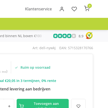
0
Klantenservice
urd binnen NL boven €100
Meer dan 20 jaar Telecom ervari
8.9
Art: dell-nywkj
EAN: 5715328170766
Ruim op voorraad
)
l. btw
al €20,05 in 3 termijnen, 0% rente
itend levering aan bedrijven
Toevoegen aan
+