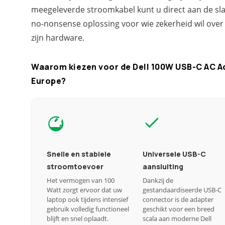
meegeleverde stroomkabel kunt u direct aan de sla
no-nonsense oplossing voor wie zekerheid wil ove
zijn hardware.
Waarom kiezen voor de Dell 100W USB-C AC A
Europe?
Snelle en stabiele
Universele USB-C
stroomtoevoer
aansluiting
Het vermogen van 100
Dankzij de
Watt zorgt ervoor dat uw
gestandaardiseerde USB-C
laptop ook tijdens intensief
connector is de adapter
gebruik volledig functioneel
geschikt voor een breed
blijft en snel oplaadt.
scala aan moderne Dell