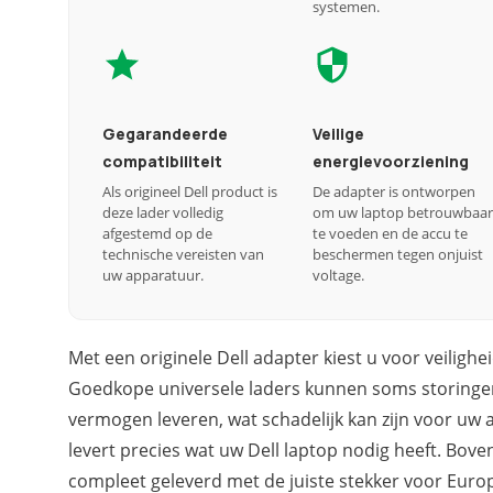
systemen.
Gegarandeerde
Veilige
compatibiliteit
energievoorziening
Als origineel Dell product is
De adapter is ontworpen
deze lader volledig
om uw laptop betrouwbaar
afgestemd op de
te voeden en de accu te
technische vereisten van
beschermen tegen onjuist
uw apparatuur.
voltage.
Met een originele Dell adapter kiest u voor veiligh
Goedkope universele laders kunnen soms storingen 
vermogen leveren, wat schadelijk kan zijn voor uw
levert precies wat uw Dell laptop nodig heeft. Bov
compleet geleverd met de juiste stekker voor Euro