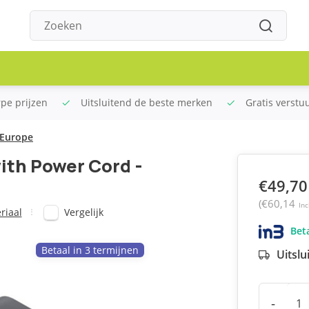
rpe prijzen
Uitsluitend de beste merken
Gratis verstu
 Europe
ith Power Cord -
€49,70
(€60,14
Inc
Vergelijk
riaal
Beta
Betaal in 3 termijnen
Uitslu
-