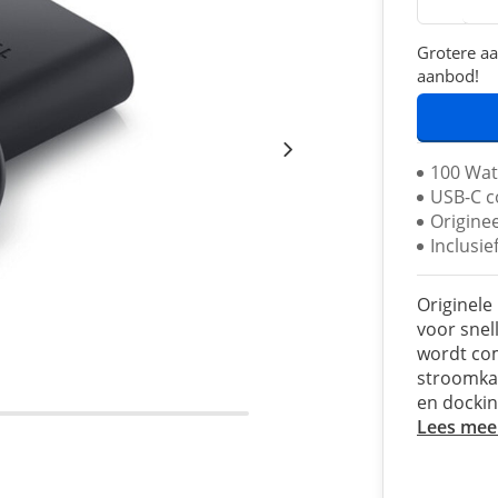
Grotere aa
aanbod!
100 Wat
USB-C c
Originee
Inclusi
Originele
voor snel
wordt co
stroomkab
en dockin
Lees mee