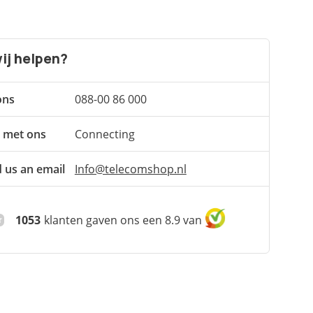
ij helpen?
ons
088-00 86 000
 met ons
Connecting
 us an email
Info@telecomshop.nl
1053
klanten gaven ons een 8.9 van