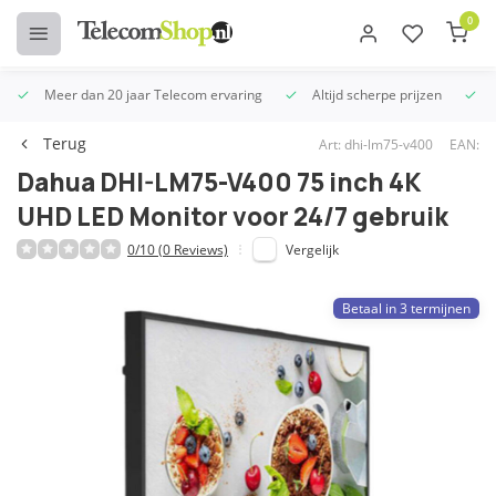
0
Meer dan 20 jaar Telecom ervaring
Altijd scherpe prijzen
U
Terug
Art: dhi-lm75-v400
EAN:
Dahua DHI-LM75-V400 75 inch 4K
UHD LED Monitor voor 24/7 gebruik
0/10 (0 Reviews)
Vergelijk
Betaal in 3 termijnen