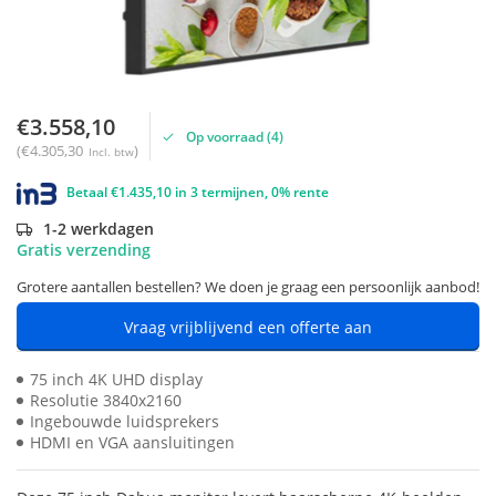
€3.558,10
Op voorraad (4)
(€4.305,30
)
Incl. btw
Betaal €1.435,10 in 3 termijnen, 0% rente
1-2 werkdagen
Gratis verzending
Grotere aantallen bestellen? We doen je graag een persoonlijk aanbod!
Vraag vrijblijvend een offerte aan
75 inch 4K UHD display
Resolutie 3840x2160
Ingebouwde luidsprekers
HDMI en VGA aansluitingen