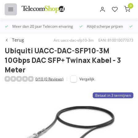
0
Meer dan 20 jaar Telecom ervaring
Altijd scherpe prijzen
U
Terug
Art: uacc-dac-sfp10-3m
EAN: 810010077073
Ubiquiti UACC-DAC-SFP10-3M
10Gbps DAC SFP+ Twinax Kabel - 3
Meter
0/10 (0 Reviews)
Vergelijk
Betaal in 3 termijnen