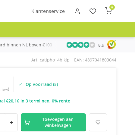
0
Klantenservice
urd binnen NL boven €100
Meer dan 20 jaar Telecom ervari
8.9
Art: catipho14blklp
EAN: 4897041803044
Op voorraad (5)
)
l. btw
al €20,16 in 3 termijnen, 0% rente
Toevoegen aan
+
winkelwagen