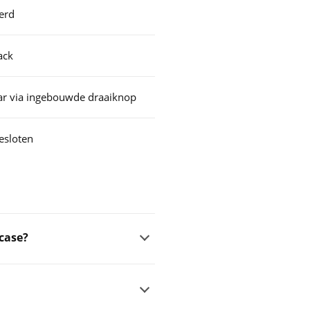
erd
ack
r via ingebouwde draaiknop
esloten
case?