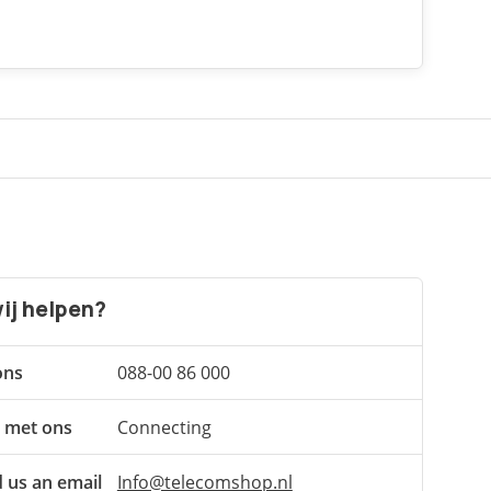
ij helpen?
ons
088-00 86 000
 met ons
Connecting
 us an email
Info@telecomshop.nl