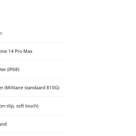
ie
one 14 Pro Max
ter (IP68)
er (Militaire standaard 810G)
n-slip, soft touch)
und