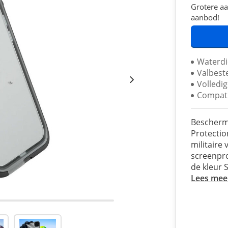
Grotere aa
aanbod!
Waterdi
Valbest
Volledi
Compati
Bescherm 
Protectio
militaire
screenpro
de kleur S
Lees mee