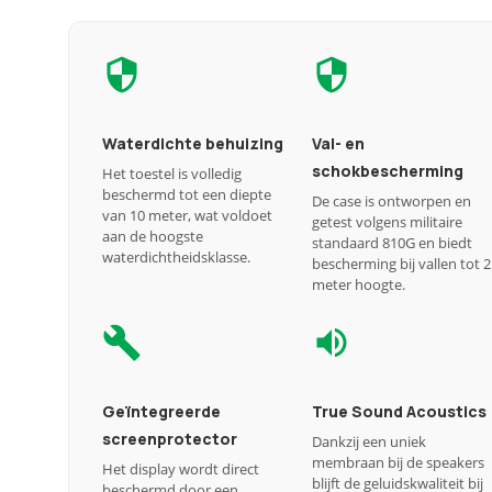
Waterdichte behuizing
Val- en
schokbescherming
Het toestel is volledig
beschermd tot een diepte
De case is ontworpen en
van 10 meter, wat voldoet
getest volgens militaire
aan de hoogste
standaard 810G en biedt
waterdichtheidsklasse.
bescherming bij vallen tot 2
meter hoogte.
Geïntegreerde
True Sound Acoustics
screenprotector
Dankzij een uniek
membraan bij de speakers
Het display wordt direct
blijft de geluidskwaliteit bij
beschermd door een