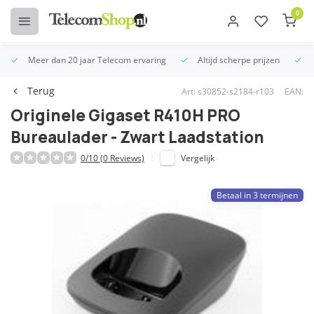
0
Meer dan 20 jaar Telecom ervaring
Altijd scherpe prijzen
U
Terug
Art: s30852-s2184-r103
EAN:
Originele Gigaset R410H PRO
Bureaulader - Zwart Laadstation
0/10 (0 Reviews)
Vergelijk
Betaal in 3 termijnen