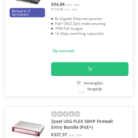
€94,88
Excl. btw
€114,80
Incl. btw
Betaal in 3
termijnen
8x Gigabit Ethernet poorten
PoE+ (802.3at) ondersteuning
70W PoE budget
16 Gbps switching capaciteit
Op voorraad
Verlanglijst
Vergelijk
Zyxel USG FLEX 50HP Firewall
Entry Bundle (PoE+)
€337,37
Excl. btw