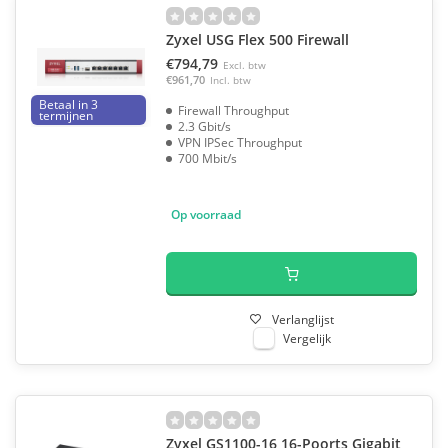
Zyxel USG Flex 500 Firewall
€794,79
Excl. btw
€961,70
Incl. btw
Betaal in 3
Firewall Throughput
termijnen
2.3 Gbit/s
VPN IPSec Throughput
700 Mbit/s
Op voorraad
Verlanglijst
Vergelijk
Zyxel GS1100-16 16-Poorts Gigabit