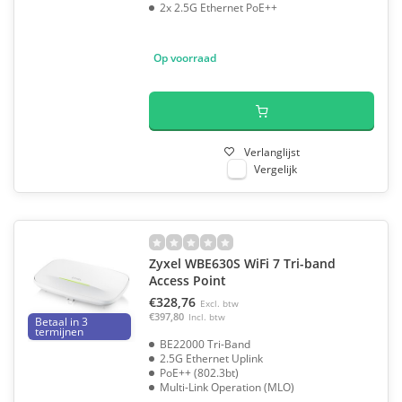
2x 2.5G Ethernet PoE++
Op voorraad
Verlanglijst
Vergelijk
Zyxel WBE630S WiFi 7 Tri-band
Access Point
€328,76
Excl. btw
€397,80
Incl. btw
Betaal in 3
termijnen
BE22000 Tri-Band
2.5G Ethernet Uplink
PoE++ (802.3bt)
Multi-Link Operation (MLO)