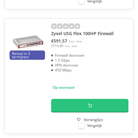
Vergelijk
Zyxel USG Flex 100HP Firewall
€591,57
Excl. btw
€715,80
Incl. btw
Betaal in 3
Firewall doorvoer
termijnen
1.5 Gbps
VPN doorvoer
450 Mbps
Op voorraad
Verlanglijst
Vergelijk