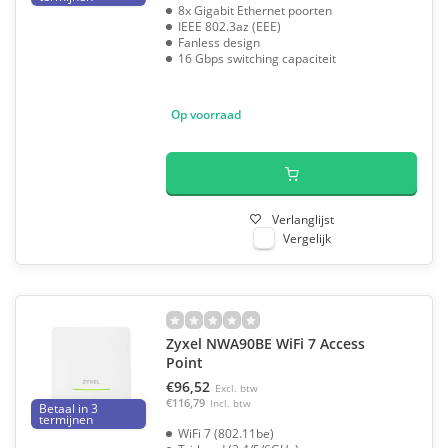
8x Gigabit Ethernet poorten
IEEE 802.3az (EEE)
Fanless design
16 Gbps switching capaciteit
Op voorraad
Verlanglijst
Vergelijk
Zyxel NWA90BE WiFi 7 Access
Point
€96,52
Excl. btw
€116,79
Incl. btw
Betaal in 3
termijnen
WiFi 7 (802.11be)