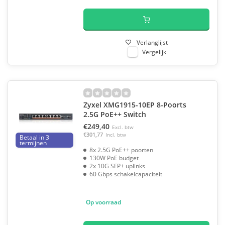
Verlanglijst
Vergelijk
Zyxel XMG1915-10EP 8-Poorts
2.5G PoE++ Switch
€249,40
Excl. btw
€301,77
Incl. btw
Betaal in 3
termijnen
8x 2.5G PoE++ poorten
130W PoE budget
2x 10G SFP+ uplinks
60 Gbps schakelcapaciteit
Op voorraad