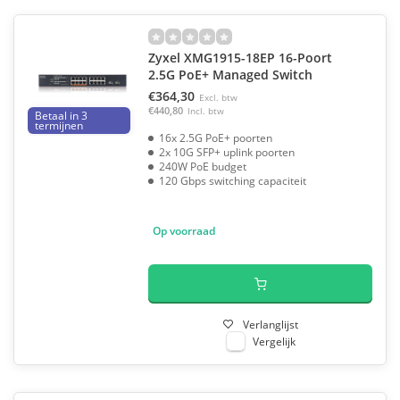
Zyxel XMG1915-18EP 16-Poort
2.5G PoE+ Managed Switch
€364,30
Excl. btw
€440,80
Incl. btw
Betaal in 3
termijnen
16x 2.5G PoE+ poorten
2x 10G SFP+ uplink poorten
240W PoE budget
120 Gbps switching capaciteit
Op voorraad
Verlanglijst
Vergelijk