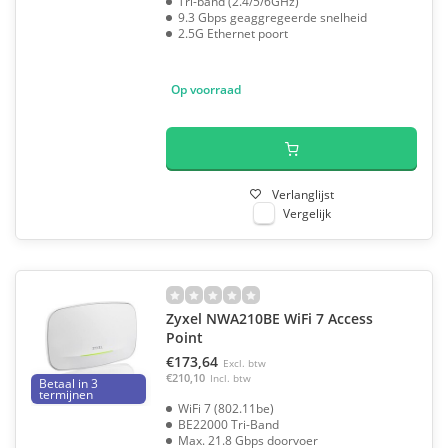
Tri-band (2.4/5/6GHz)
9.3 Gbps geaggregeerde snelheid
2.5G Ethernet poort
Op voorraad
Verlanglijst
Vergelijk
Zyxel NWA210BE WiFi 7 Access
Point
€173,64
Excl. btw
€210,10
Incl. btw
Betaal in 3
termijnen
WiFi 7 (802.11be)
BE22000 Tri-Band
Max. 21.8 Gbps doorvoer