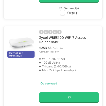
Verlanglijst
Vergelijk
Zyxel WBE510D WiFi 7 Access
Point 10GbE
€253,55
Excl. btw
€306,80
Incl. btw
Betaal in 3
termijnen
WiFi 7 (802.11be)
10GbE Uplink
Tri-band (2.4/5/6GHz)
Max. 22 Gbps Throughput
Op voorraad