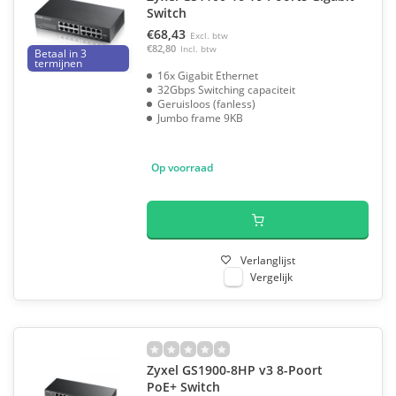
Switch
€68,43
Excl. btw
€82,80
Incl. btw
Betaal in 3
termijnen
16x Gigabit Ethernet
32Gbps Switching capaciteit
Geruisloos (fanless)
Jumbo frame 9KB
Op voorraad
Verlanglijst
Vergelijk
Zyxel GS1900-8HP v3 8-Poort
PoE+ Switch