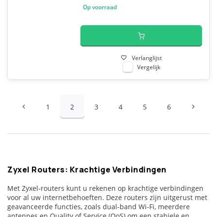
Op voorraad
Verlanglijst
Vergelijk
1
2
3
4
5
6
Zyxel Routers: Krachtige Verbindingen
Met Zyxel-routers kunt u rekenen op krachtige verbindingen
voor al uw internetbehoeften. Deze routers zijn uitgerust met
geavanceerde functies, zoals dual-band Wi-Fi, meerdere
antennes en Quality of Service (QoS) om een stabiele en