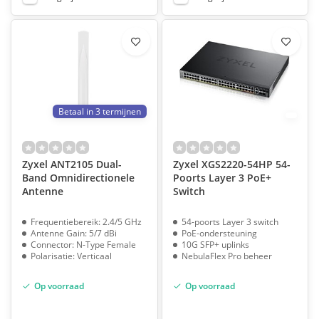
Betaal in 3 termijnen
Zyxel ANT2105 Dual-
Zyxel XGS2220-54HP 54-
Band Omnidirectionele
Poorts Layer 3 PoE+
Antenne
Switch
Frequentiebereik: 2.4/5 GHz
54-poorts Layer 3 switch
Antenne Gain: 5/7 dBi
PoE-ondersteuning
Connector: N-Type Female
10G SFP+ uplinks
Polarisatie: Verticaal
NebulaFlex Pro beheer
Op voorraad
Op voorraad