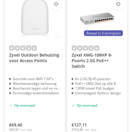
Betaal in 3 termijnen
Zyxel Outdoor Behuizing
Zyxel XMG-108HP 8-
voor Access Points
Poorts 2.5G PoE++
Switch
Geschikt voor WiFi 7 AP's
8x 2.5G RJ-45 poorten
Weerbestendige behuizing
PoE++ (802.3bt) op alle 8
Beschermt tegen stof en regen
130W totaal PoE budget
Eenvoudige buiteninstallatie
Unmanaged, fanless design
Op voorraad
Op voorraad
€69,40
€127,11
€83,97
Incl. btw
€153,80
Incl. btw