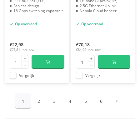
IEEE 802.3az (EEE)
Tri-band (2.4/5/6GHz)
Fanless design
2.5G Ethernet Uplink
16 Gbps switching capaciteit
Nebula Cloud beheer
Op voorraad
Op voorraad
€22,98
€70,18
€27,81
Incl. btw
€84,92
Incl. btw
Vergelijk
Vergelijk
1
2
3
4
5
6