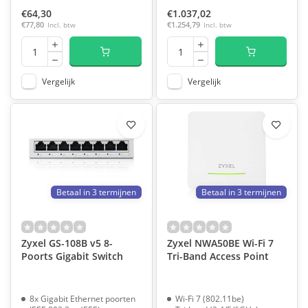
€64,30
€1.037,02
€77,80
Incl. btw
€1.254,79
Incl. btw
Vergelijk
Vergelijk
Betaal in 3 termijnen
Betaal in 3 termijnen
Zyxel GS-108B v5 8-
Zyxel NWA50BE Wi-Fi 7
Poorts Gigabit Switch
Tri-Band Access Point
8x Gigabit Ethernet poorten
Wi-Fi 7 (802.11be)