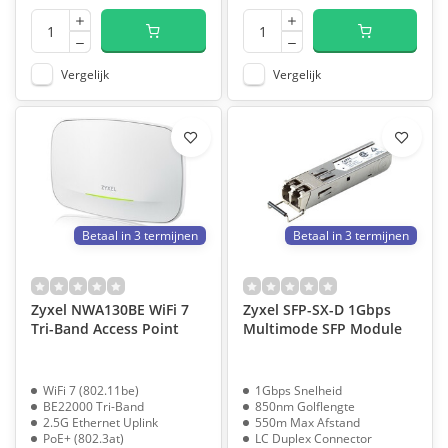
Vergelijk
Vergelijk
Betaal in 3 termijnen
Betaal in 3 termijnen
Zyxel NWA130BE WiFi 7
Zyxel SFP-SX-D 1Gbps
Tri-Band Access Point
Multimode SFP Module
WiFi 7 (802.11be)
1Gbps Snelheid
BE22000 Tri-Band
850nm Golflengte
2.5G Ethernet Uplink
550m Max Afstand
PoE+ (802.3at)
LC Duplex Connector