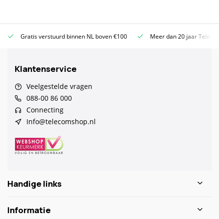
Altijd scherpe prijzen
Uitsluitend de beste merken
Gratis
Klantenservice
Veelgestelde vragen
088-00 86 000
Connecting
Info@telecomshop.nl
Handige links
Informatie