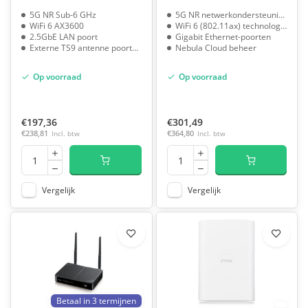
5G NR Sub-6 GHz
5G NR netwerkondersteuning
WiFi 6 AX3600
WiFi 6 (802.11ax) technologie
2.5GbE LAN poort
Gigabit Ethernet-poorten
Externe TS9 antenne poorten
Nebula Cloud beheer
Op voorraad
Op voorraad
€197,36
€301,49
€238,81
Incl. btw
€364,80
Incl. btw
Vergelijk
Vergelijk
Betaal in 3 termijnen