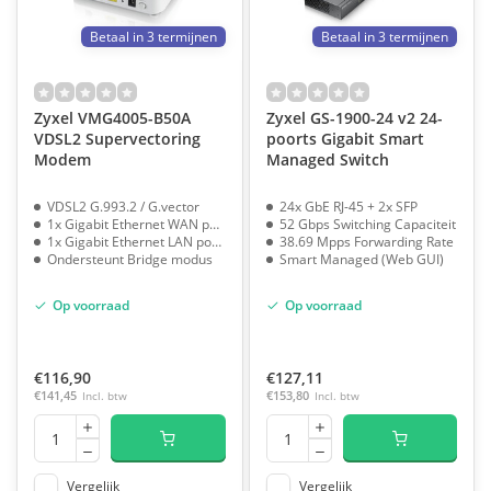
Betaal in 3 termijnen
Betaal in 3 termijnen
Zyxel VMG4005-B50A
Zyxel GS-1900-24 v2 24-
VDSL2 Supervectoring
poorts Gigabit Smart
Modem
Managed Switch
VDSL2 G.993.2 / G.vector
24x GbE RJ-45 + 2x SFP
1x Gigabit Ethernet WAN poort
52 Gbps Switching Capaciteit
1x Gigabit Ethernet LAN poort
38.69 Mpps Forwarding Rate
Ondersteunt Bridge modus
Smart Managed (Web GUI)
Op voorraad
Op voorraad
€116,90
€127,11
€141,45
Incl. btw
€153,80
Incl. btw
Vergelijk
Vergelijk