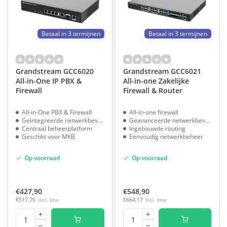
Betaal in 3 termijnen
Betaal in 3 termijnen
Grandstream GCC6020
Grandstream GCC6021
All-in-One IP PBX &
All-in-one Zakelijke
Firewall
Firewall & Router
All-in-One PBX & Firewall
All-in-one firewall
Geïntegreerde netwerkbeveiliging
Geavanceerde netwerkbeveiliging
Centraal beheerplatform
Ingebouwde routing
Geschikt voor MKB
Eenvoudig netwerkbeheer
Op voorraad
Op voorraad
€427,90
€548,90
€517,76
Incl. btw
€664,17
Incl. btw