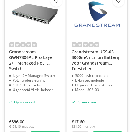
Grandstream
Grandstream UGS-03
GWN7806PL Pro Layer
3000mAh Li-ion Batterij
2++ Managed PoE+
voor Grandstream
Switch
Toestellen
Layer 2+ Managed Switch
3000mAh capaciteit
PoE+ ondersteuning
Li-ion technologie
10G SFP+ uplinks
Origineel Grandstream
Uitgebreid VLAN-beheer
Model UGS-03
Op voorraad
Op voorraad
€396,00
€17,60
€479,16
Incl. btw
€21,30
Incl. btw