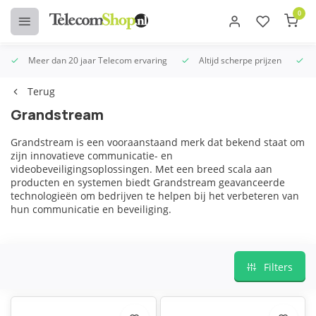
0
Meer dan 20 jaar Telecom ervaring
Altijd scherpe prijzen
U
Terug
Grandstream
Grandstream is een vooraanstaand merk dat bekend staat om
zijn innovatieve communicatie- en
videobeveiligingsoplossingen. Met een breed scala aan
producten en systemen biedt Grandstream geavanceerde
technologieën om bedrijven te helpen bij het verbeteren van
hun communicatie en beveiliging.
Filters