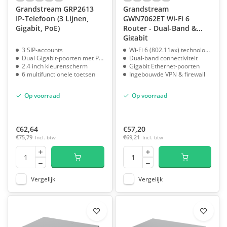
Grandstream GRP2613
Grandstream
IP-Telefoon (3 Lijnen,
GWN7062ET Wi-Fi 6
Gigabit, PoE)
Router - Dual-Band &
Gigabit
3 SIP-accounts
Wi-Fi 6 (802.11ax) technologie
Dual Gigabit-poorten met PoE
Dual-band connectiviteit
2.4 inch kleurenscherm
Gigabit Ethernet-poorten
6 multifunctionele toetsen
Ingebouwde VPN & firewall
Op voorraad
Op voorraad
€62,64
€57,20
€75,79
Incl. btw
€69,21
Incl. btw
Vergelijk
Vergelijk