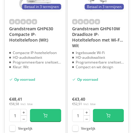
Betaal in 3 termijnen
Betaal in 3 termijnen
Grandstream GHP630
Grandstream GHP610W
Compacte IP-
Draadloze IP-
Hoteltelefoon (Wit)
Hoteltelefoon met Wi-Fi -
Wit
Compacte IP-hoteltelefoon
Ingebouwde Wi-Fi
HD-audiokwaliteit
HD-audiokwaliteit
Programmeerbare sneltoetsen
Programmeerbare sneltoetsen
Kleur: Wit
Compact en wit design
Op voorraad
Op voorraad
€48,41
€43,40
€58,58
Incl. btw
€52,51
Incl. btw
Vergelijk
Vergelijk