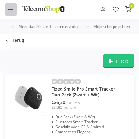
0
Meer dan 20 jaar Telecom ervaring
Altijd scherpe prijzen
U
Terug
Filters
Fixed Smile Pro Smart Tracker
Duo Pack (Zwart + Wit)
€26,30
Excl. btw
€31,82
Incl. btw
Duo Pack (Zwart & Wit)
Bluetooth Smart Tracker
Geschikt voor iOS & Android
Compact en Elegant