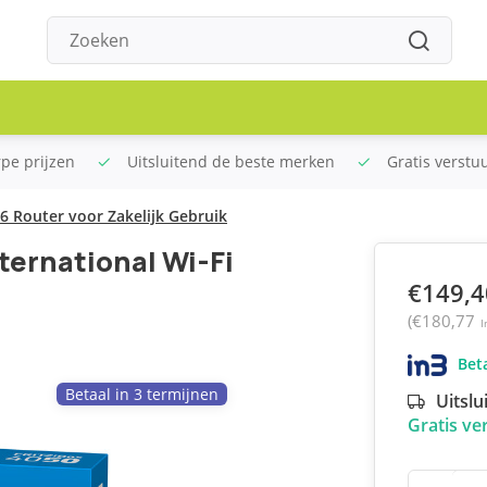
rpe prijzen
Uitsluitend de beste merken
Gratis verstu
 6 Router voor Zakelijk Gebruik
ternational Wi-Fi
€149,4
(€180,77
I
Beta
Betaal in 3 termijnen
Uitslu
Gratis ve