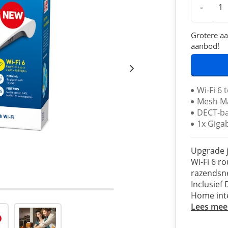
-
Grotere aa
aanbod!
Wi-Fi 6 
Mesh Ma
DECT-ba
1x Giga
Upgrade j
Wi-Fi 6 r
razendsne
Inclusief
Home inte
Lees mee