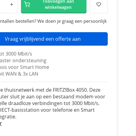
Toevoegen aan
+
winkelwagen
ntallen bestellen? We doen je graag een persoonlijk
Vraag vrijblijvend een offerte aan
tot 3000 Mbit/s
ster ondersteuning
sis voor Smart Home
bit WAN & 3x LAN
e thuisnetwerk met de FRITZ!Box 4050. Deze
outer sluit je aan op een bestaand modem voor
lle draadloze verbindingen tot 3000 Mbit/s.
 DECT-basisstation voor telefonie en Smart
gratie.
r