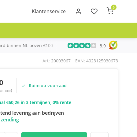
0
Klantenservice
urd binnen NL boven €100
Meer dan 20 jaar Telecom ervari
8.9
Art: 20003067
EAN: 4023125030673
0
Ruim op voorraad
)
ncl. btw
al €60,26 in 3 termijnen, 0% rente
itend levering aan bedrijven
rzending