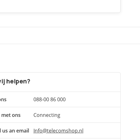
ij helpen?
ons
088-00 86 000
 met ons
Connecting
 us an email
Info@telecomshop.nl