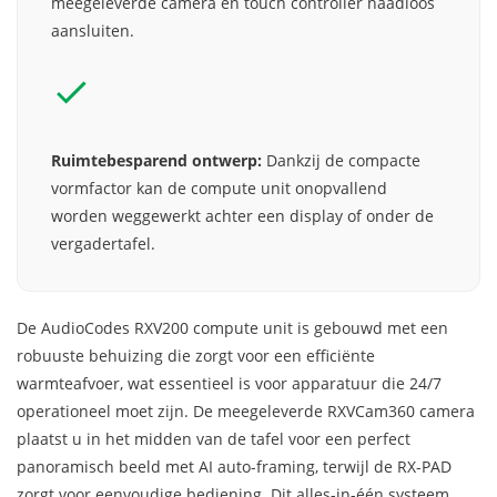
meegeleverde camera en touch controller naadloos
aansluiten.
Ruimtebesparend ontwerp:
Dankzij de compacte
vormfactor kan de compute unit onopvallend
worden weggewerkt achter een display of onder de
vergadertafel.
De AudioCodes RXV200 compute unit is gebouwd met een
robuuste behuizing die zorgt voor een efficiënte
warmteafvoer, wat essentieel is voor apparatuur die 24/7
operationeel moet zijn. De meegeleverde RXVCam360 camera
plaatst u in het midden van de tafel voor een perfect
panoramisch beeld met AI auto-framing, terwijl de RX-PAD
zorgt voor eenvoudige bediening. Dit alles-in-één systeem