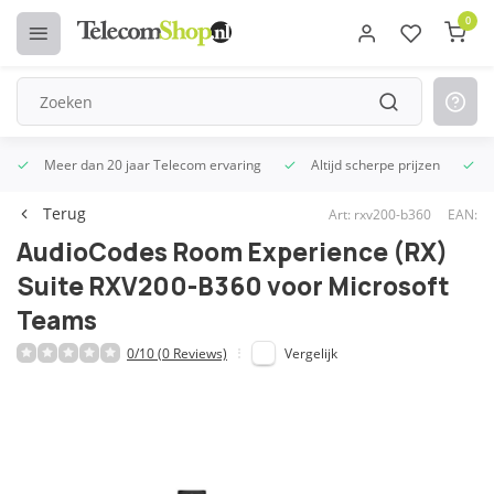
0
Meer dan 20 jaar Telecom ervaring
Altijd scherpe prijzen
U
Terug
Art: rxv200-b360
EAN:
AudioCodes Room Experience (RX)
Suite RXV200-B360 voor Microsoft
Teams
0/10 (0 Reviews)
Vergelijk