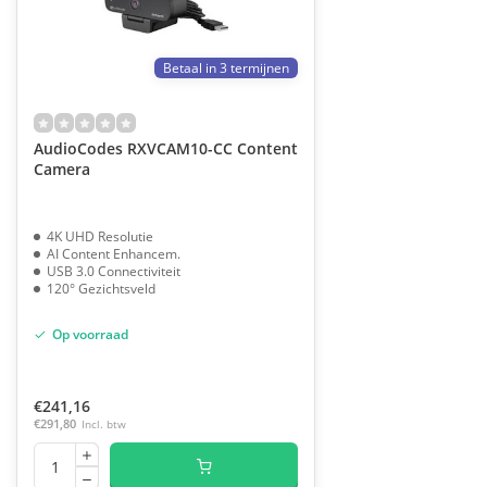
Betaal in 3 termijnen
AudioCodes RXVCAM10-CC Content
Camera
4K UHD Resolutie
AI Content Enhancem.
USB 3.0 Connectiviteit
120° Gezichtsveld
Op voorraad
€241,16
€291,80
Incl. btw