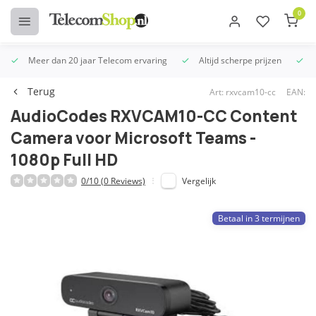
0
Meer dan 20 jaar Telecom ervaring
Altijd scherpe prijzen
U
Terug
Art: rxvcam10-cc
EAN:
AudioCodes RXVCAM10-CC Content
Camera voor Microsoft Teams -
1080p Full HD
0/10 (0 Reviews)
Vergelijk
Betaal in 3 termijnen