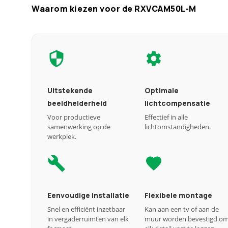
Waarom kiezen voor de RXVCAM50L-M
Uitstekende
Optimale
beeldhelderheid
lichtcompensatie
Voor productieve
Effectief in alle
samenwerking op de
lichtomstandigheden.
werkplek.
Eenvoudige installatie
Flexibele montage
Snel en efficiënt inzetbaar
Kan aan een tv of aan de
in vergaderruimten van elk
muur worden bevestigd o