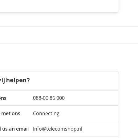
ij helpen?
ons
088-00 86 000
 met ons
Connecting
 us an email
Info@telecomshop.nl