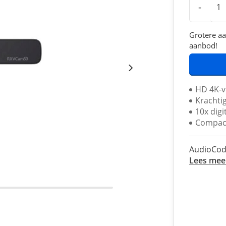
-
Grotere aa
aanbod!
HD 4K-v
Krachti
10x dig
Compact
AudioCod
Lees mee