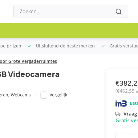
rpe prijzen
Uitsluitend de beste merken
Gratis verstu
or Grote Vergaderruimtes
SB Videocamera
€382,2
(€462,55
I
Vergelijk
eren
,
Webcams
Beta
Vraag 
Gratis ve