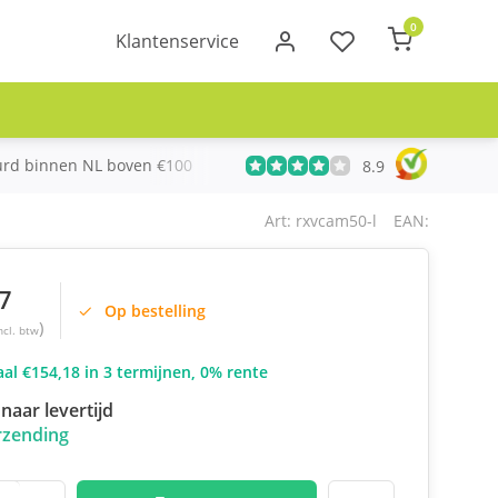
0
Klantenservice
urd binnen NL boven €100
Meer dan 20 jaar Telecom ervari
8.9
Art: rxvcam50-l
EAN:
7
Op bestelling
)
ncl. btw
al €154,18 in 3 termijnen, 0% rente
naar levertijd
rzending