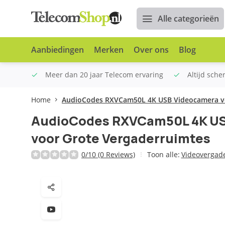
Alle categorieën
Aanbiedingen
Merken
Over ons
Blog
n €100
Meer dan 20 jaar Telecom ervaring
Altijd sche
Home
AudioCodes RXVCam50L 4K USB Videocamera vo
AudioCodes RXVCam50L 4K U
voor Grote Vergaderruimtes
0/10 (0 Reviews)
Toon alle:
Videovergad