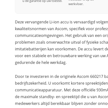
u de garantie op uw toestel.
werkvloer.
Deze vervangende Li-ion accu is vervaardigd volge
kwaliteitsnormen van Ascom, specifiek voor profes
communicatieomgevingen. Het gebruik van een orig
problemen zoals onverwachte uitval of fysieke schad
imitatiebatterijen kan voorkomen. De accu levert d
voor een stabiele en betrouwbare werking van uw 
gedurende de hele werkdag.
Door te investeren in de originele Ascom 660217 bat
bedrijfszekerheid. U voorkomt kortere spreektijde
communicatieapparatuur. Met deze officiële 930mA
de maximale standby- en spreektijd die u van As
medewerkers altijd bereikbaar blijven zonder onn