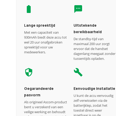
Lange spreektijd
Uitstekende
bereikbaarheid
Met een capaciteit van
930mAh biedt deze accu tot
De standby-tijd van
wel 20 uur onafgebroken
maximaal 200 uur zorgt
spreektijd voor uw
ervoor dat de handset
medewerkers.
dagenlang meegaat zonder
tussentijds opladen.
Gegarandeerde
Eenvoudige installatie
pasvorm
U kunt de accu eenvoudig
zelf verwisselen via de
Als origineel Ascom-product
batterijklep, zodat het
bent u verzekerd van een
toestel direct weer
veilige werking en behoudt
inzetbaar is op de