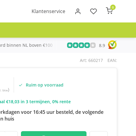
0
Klantenservice
urd binnen NL boven €100
Meer dan 20 jaar Telecom ervari
8.9
Art: 660217
EAN:
Ruim op voorraad
)
l. btw
al €18,03 in 3 termijnen, 0% rente
rkdagen voor 16:45 uur besteld, de volgende
n huis