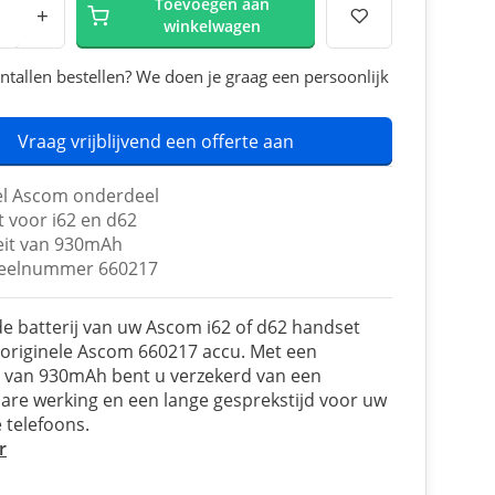
Toevoegen aan
+
winkelwagen
ntallen bestellen? We doen je graag een persoonlijk
Vraag vrijblijvend een offerte aan
el Ascom onderdeel
t voor i62 en d62
eit van 930mAh
eelnummer 660217
e batterij van uw Ascom i62 of d62 handset
originele Ascom 660217 accu. Met een
t van 930mAh bent u verzekerd van een
re werking en een lange gesprekstijd voor uw
 telefoons.
r