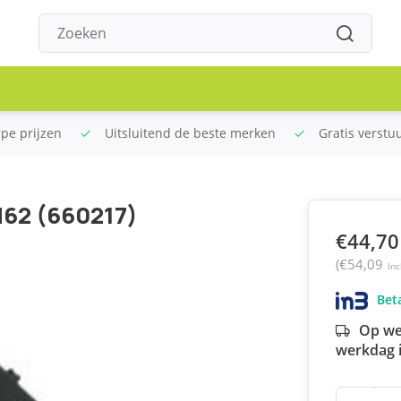
rpe prijzen
Uitsluitend de beste merken
Gratis verstu
d62 (660217)
€44,70
(€54,09
Inc
Beta
Op we
werkdag i