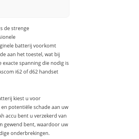
ns de strenge
sionele
inele batterij voorkomt
e aan het toestel, wat bij
e exacte spanning die nodig is
Ascom i62 of d62 handset
terij kiest u voor
n en potentiële schade aan uw
h accu bent u verzekerd van
com gewend bent, waardoor uw
odige onderbrekingen.