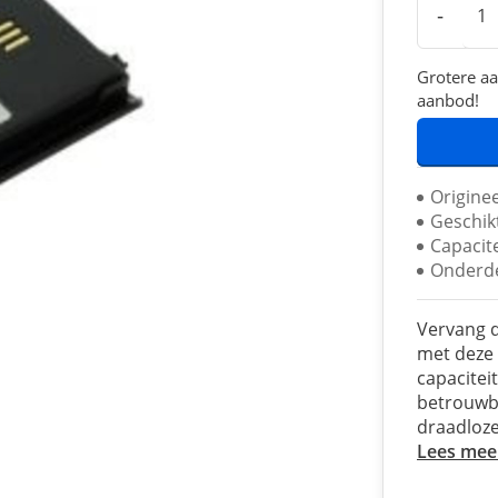
-
Grotere aa
aanbod!
Origine
Geschik
Capacit
Onderd
Vervang d
met deze 
capacitei
betrouwba
draadloze
Lees mee