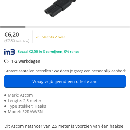
€6,20
Slechts 2 over
(€7,50
)
Incl. btw
Betaal €2,50 in 3 termijnen, 0% rente
1-2 werkdagen
Grotere aantallen bestellen? We doen je graag een persoonlijk aanbod!
Vraag vrijblijvend een offerte aan
Merk: Ascom
Lengte: 2,5 meter
Type stekker: Haaks
Model: S2RAW/SN
Dit Ascom netsnoer van 2,5 meter is voorzien van één haakse