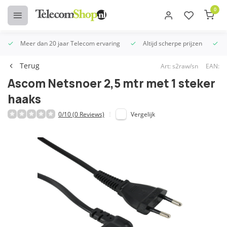
0
Meer dan 20 jaar Telecom ervaring
Altijd scherpe prijzen
U
Terug
Art: s2raw/sn
EAN:
Ascom Netsnoer 2,5 mtr met 1 steker
haaks
0/10 (0 Reviews)
Vergelijk