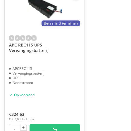
Betaal in 3 termijnen
APC RBC115 UPS
Vervangingsbatterij
APCRBC115
Vervangingsbatterij
UPS
Noodstroom
Op voorraad
€324,63
€392,80
Incl. btw