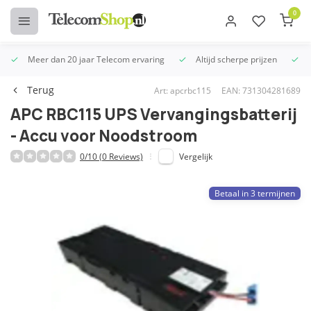
0
Meer dan 20 jaar Telecom ervaring
Altijd scherpe prijzen
U
Terug
Art: apcrbc115
EAN: 731304281689
APC RBC115 UPS Vervangingsbatterij
- Accu voor Noodstroom
0/10 (0 Reviews)
Vergelijk
Betaal in 3 termijnen