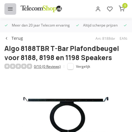
0
Meer dan 20 jaar Telecom ervaring
Altijd scherpe prijzen
U
Terug
Art: 8188tbr
EAN:
Algo 8188TBR T-Bar Plafondbeugel
voor 8188, 8198 en 1198 Speakers
0/10 (0 Reviews)
Vergelijk