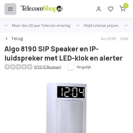
0
Meer dan 20 jaar Telecom ervaring
Altijd scherpe prijzen
U
Terug
Art: 8190
EAN:
Algo 8190 SIP Speaker en IP-
luidspreker met LED-klok en alerter
0/10 (0 Reviews)
Vergelijk