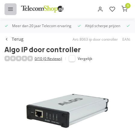
0
Meer dan 20 jaar Telecom ervaring
Altijd scherpe prijzen
U
Terug
Art: 8063 ip door controller
EAN:
Algo IP door controller
0/10 (0 Reviews)
Vergelijk