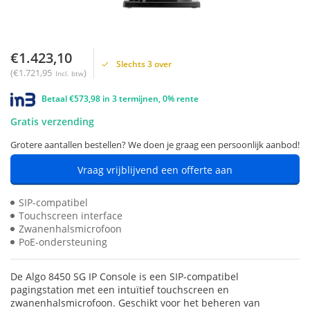
€1.423,10
Slechts 3 over
(€1.721,95
)
Incl. btw
Betaal €573,98 in 3 termijnen, 0% rente
Gratis verzending
Grotere aantallen bestellen? We doen je graag een persoonlijk aanbod!
Vraag vrijblijvend een offerte aan
SIP-compatibel
Touchscreen interface
Zwanenhalsmicrofoon
PoE-ondersteuning
De Algo 8450 SG IP Console is een SIP-compatibel
pagingstation met een intuïtief touchscreen en
zwanenhalsmicrofoon. Geschikt voor het beheren van