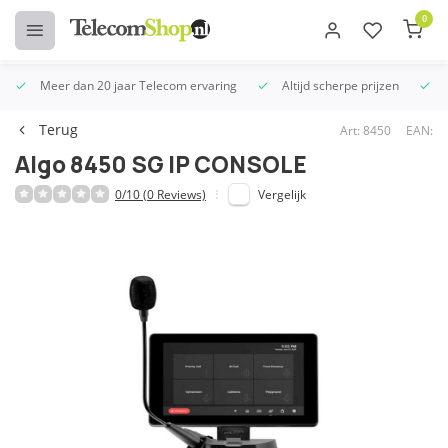
0
Meer dan 20 jaar Telecom ervaring
Altijd scherpe prijzen
U
Terug
Art: 8450
EAN:
Algo 8450 SG IP CONSOLE
0/10 (0 Reviews)
Vergelijk