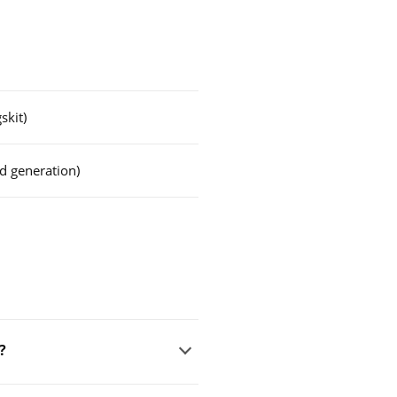
skit)
d generation)
?