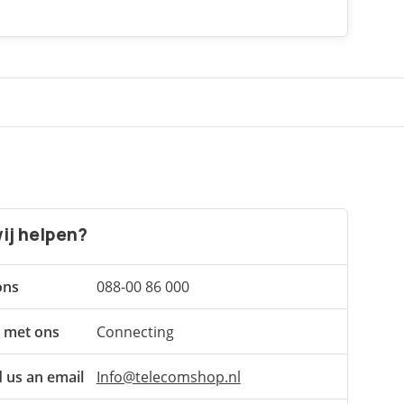
ij helpen?
ons
088-00 86 000
 met ons
Connecting
 us an email
Info@telecomshop.nl