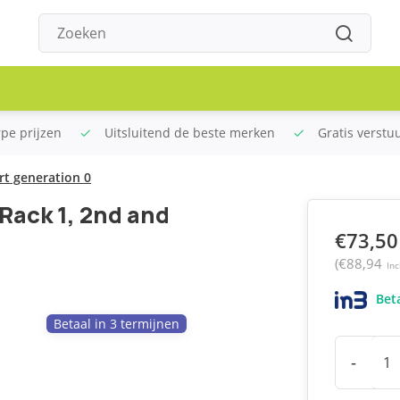
rpe prijzen
Uitsluitend de beste merken
Gratis verstu
3rt generation 0
 Rack 1, 2nd and
€73,50
(€88,94
Inc
Beta
Betaal in 3 termijnen
-