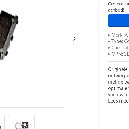
Grotere aa
aanbod!
Merk: Al
Type: Co
Compatib
MPN: 3
Originele
ontworpen
met de tw
optimale
van uw n
Lees mee