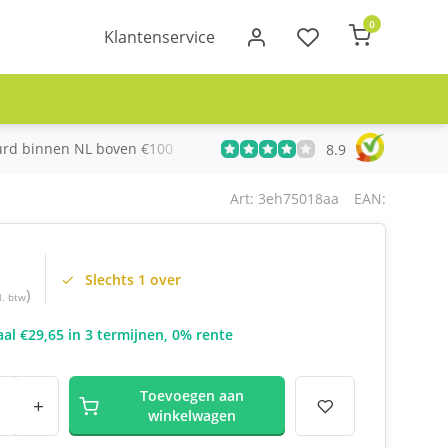
0
Klantenservice
urd binnen NL boven €100
Meer dan 20 jaar Telecom ervari
8.9
Art: 3eh75018aa
EAN:
Slechts 1 over
)
l. btw
al €29,65 in 3 termijnen, 0% rente
Toevoegen aan
+
winkelwagen