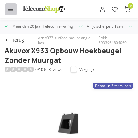
0
Meer dan 20 jaar Telecom ervaring
Altijd scherpe prijzen
U
Art: x933-surface-mount-angle-
EAN:
Terug
box
6933964804060
Akuvox X933 Opbouw Hoekbeugel
Zonder Muurgat
0/10 (0 Reviews)
Vergelijk
Betaal in 3 termijnen