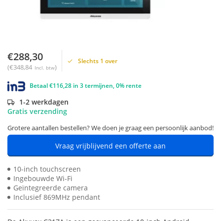
€288,30
Slechts 1 over
(€348,84
)
Incl. btw
Betaal €116,28 in 3 termijnen, 0% rente
1-2 werkdagen
Gratis verzending
Grotere aantallen bestellen? We doen je graag een persoonlijk aanbod!
Vraag vrijblijvend een offerte aan
10-inch touchscreen
Ingebouwde Wi-Fi
Geïntegreerde camera
Inclusief 869MHz pendant