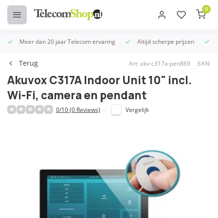
0
Meer dan 20 jaar Telecom ervaring
Altijd scherpe prijzen
U
Terug
Art: akv-c317a-pen869
EAN:
Akuvox C317A Indoor Unit 10" incl.
Wi-Fi, camera en pendant
0/10 (0 Reviews)
Vergelijk