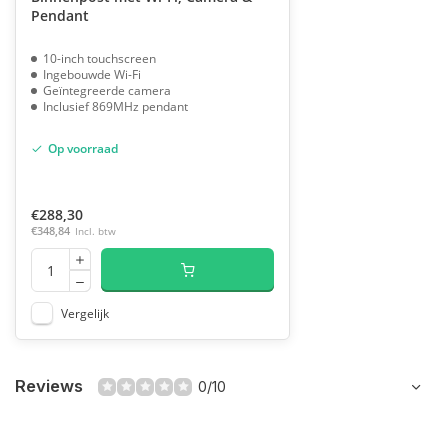
Pendant
10-inch touchscreen
Ingebouwde Wi-Fi
Geïntegreerde camera
Inclusief 869MHz pendant
Op voorraad
€288,30
€348,84
Incl. btw
Vergelijk
Reviews
0/10