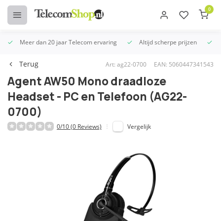
0
Meer dan 20 jaar Telecom ervaring
Altijd scherpe prijzen
U
Terug
Art: ag22-0700
EAN: 5060447341543
Agent AW50 Mono draadloze
Headset - PC en Telefoon (AG22-
0700)
0/10 (0 Reviews)
Vergelijk