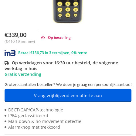
€339,00
Op bestelling
(€410,19
)
Incl. btw
Betaal €136,73 in 3 termijnen, 0% rente
Op werkdagen voor 16:30 uur besteld, de volgende
werkdag in huis
Gratis verzending
Grotere aantallen bestellen? We doen je graag een persoonlijk aanbod!
Vraag vrijblijvend een offerte aan
DECT/GAP/CAP-technologie
IP64-geclassificeerd
Man-down & no-movement detectie
Alarmknop met trekkoord