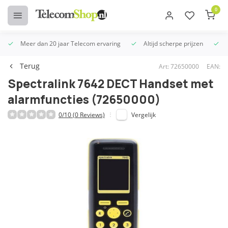
0
Meer dan 20 jaar Telecom ervaring
Altijd scherpe prijzen
U
Terug
Art: 72650000
EAN:
Spectralink 7642 DECT Handset met
alarmfuncties (72650000)
0/10 (0 Reviews)
Vergelijk