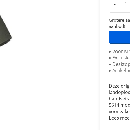
-
Grotere aa
aanbod!
Voor Mi
Exclusi
Desktop
Artikel
Deze orig
laadoplos
handsets.
5614 mode
voor zakel
Lees mee