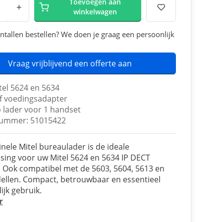
Toevoegen aan
+
winkelwagen
ntallen bestellen? We doen je graag een persoonlijk
Vraag vrijblijvend een offerte aan
tel 5624 en 5634
ef voedingsadapter
 lader voor 1 handset
nummer: 51015422
inele Mitel bureaulader is de ideale
sing voor uw Mitel 5624 en 5634 IP DECT
 Ook compatibel met de 5603, 5604, 5613 en
llen. Compact, betrouwbaar en essentieel
ijk gebruik.
r