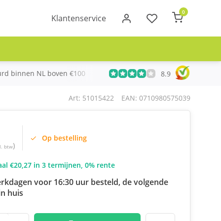
0
Klantenservice
urd binnen NL boven €100
Meer dan 20 jaar Telecom ervari
8.9
Art: 51015422
EAN: 0710980575039
Op bestelling
)
l. btw
al €20,27 in 3 termijnen, 0% rente
rkdagen voor 16:30 uur besteld, de volgende
n huis