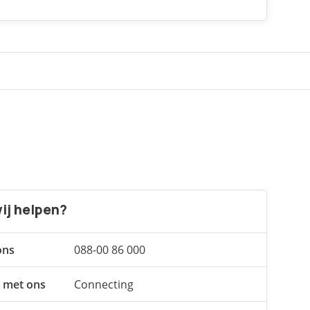
ij helpen?
ons
088-00 86 000
 met ons
Connecting