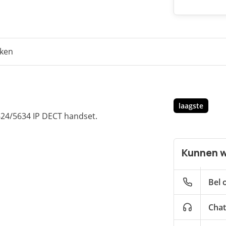
eken
laagste
624/5634 IP
DECT
handset.
Kunnen w
Bel 
Chat