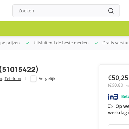
rpe prijzen
Uitsluitend de beste merken
Gratis verstu
 (51015422)
€50,25
Vergelijk
en
,
Telefoon
(€60,80
Inc
Beta
Op we
werkdag i