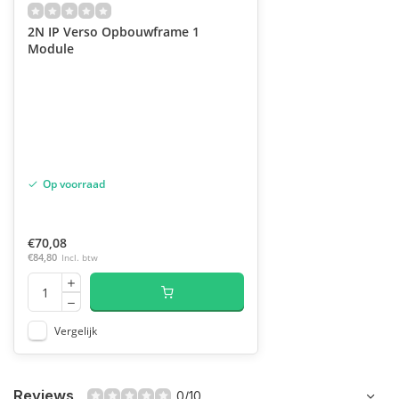
2N IP Verso Opbouwframe 1
Module
Op voorraad
€70,08
€84,80
Incl. btw
Vergelijk
Reviews
0/10