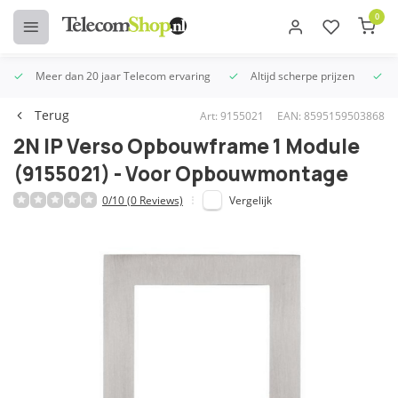
0
Meer dan 20 jaar Telecom ervaring
Altijd scherpe prijzen
U
Terug
Art: 9155021
EAN: 8595159503868
2N IP Verso Opbouwframe 1 Module
(9155021) - Voor Opbouwmontage
0/10 (0 Reviews)
Vergelijk