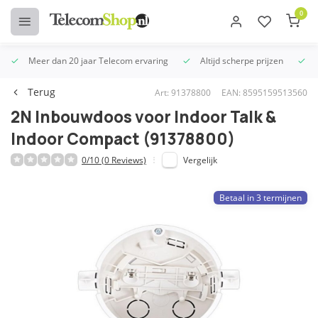
0
Meer dan 20 jaar Telecom ervaring
Altijd scherpe prijzen
U
Terug
Art: 91378800
EAN: 8595159513560
2N Inbouwdoos voor Indoor Talk &
Indoor Compact (91378800)
0/10 (0 Reviews)
Vergelijk
Betaal in 3 termijnen