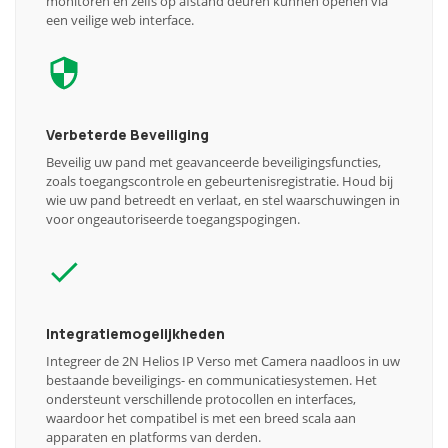
monitoren en zelfs op afstand deuren kunnen openen via
een veilige web interface.
Verbeterde Beveiliging
Beveilig uw pand met geavanceerde beveiligingsfuncties,
zoals toegangscontrole en gebeurtenisregistratie. Houd bij
wie uw pand betreedt en verlaat, en stel waarschuwingen in
voor ongeautoriseerde toegangspogingen.
Integratiemogelijkheden
Integreer de 2N Helios IP Verso met Camera naadloos in uw
bestaande beveiligings- en communicatiesystemen. Het
ondersteunt verschillende protocollen en interfaces,
waardoor het compatibel is met een breed scala aan
apparaten en platforms van derden.