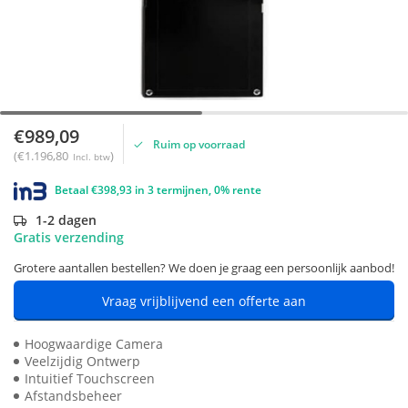
€989,09
Ruim op voorraad
(€1.196,80
)
Incl. btw
Betaal €398,93 in 3 termijnen, 0% rente
1-2 dagen
Gratis verzending
Grotere aantallen bestellen? We doen je graag een persoonlijk aanbod!
Vraag vrijblijvend een offerte aan
Hoogwaardige Camera
Veelzijdig Ontwerp
Intuitief Touchscreen
Afstandsbeheer