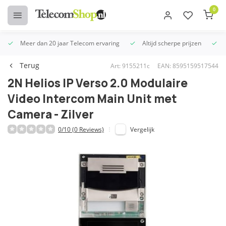
0
Meer dan 20 jaar Telecom ervaring
Altijd scherpe prijzen
U
Terug
Art: 9155211c
EAN: 8595159517544
2N Helios IP Verso 2.0 Modulaire
Video Intercom Main Unit met
Camera - Zilver
0/10 (0 Reviews)
Vergelijk