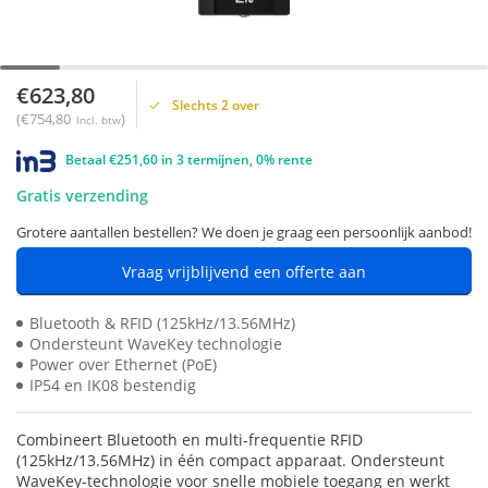
€623,80
Slechts 2 over
(€754,80
)
Incl. btw
Betaal €251,60 in 3 termijnen, 0% rente
Gratis verzending
Grotere aantallen bestellen? We doen je graag een persoonlijk aanbod!
Vraag vrijblijvend een offerte aan
Bluetooth & RFID (125kHz/13.56MHz)
Ondersteunt WaveKey technologie
Power over Ethernet (PoE)
IP54 en IK08 bestendig
Combineert Bluetooth en multi-frequentie RFID
(125kHz/13.56MHz) in één compact apparaat. Ondersteunt
WaveKey-technologie voor snelle mobiele toegang en werkt