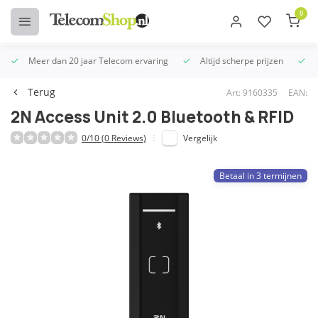
0
Meer dan 20 jaar Telecom ervaring
Altijd scherpe prijzen
U
Terug
Art: 9160335
EAN:
2N Access Unit 2.0 Bluetooth & RFID
0/10 (0 Reviews)
Vergelijk
Betaal in 3 termijnen