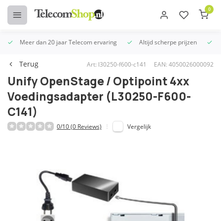
0
Meer dan 20 jaar Telecom ervaring
Altijd scherpe prijzen
U
Terug
Art: l30250-f600-c141
EAN: 4050026000092
Unify OpenStage / Optipoint 4xx
Voedingsadapter (L30250-F600-
C141)
0/10 (0 Reviews)
Vergelijk