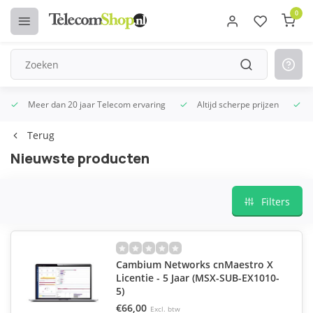
0
Meer dan 20 jaar Telecom ervaring
Altijd scherpe prijzen
U
Terug
Nieuwste producten
Filters
Cambium Networks cnMaestro X
Licentie - 5 Jaar (MSX-SUB-EX1010-
5)
€66,00
Excl. btw