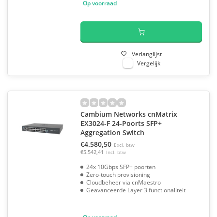
Op voorraad
Verlanglijst
Vergelijk
Cambium Networks cnMatrix
EX3024-F 24-Poorts SFP+
Aggregation Switch
€4.580,50
Excl. btw
€5.542,41
Incl. btw
24x 10Gbps SFP+ poorten
Zero-touch provisioning
Cloudbeheer via cnMaestro
Geavanceerde Layer 3 functionaliteit