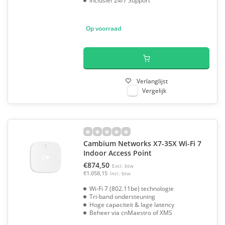
Inclusief 24/7 Support
Op voorraad
Verlanglijst
Vergelijk
Cambium Networks X7-35X Wi-Fi 7
Indoor Access Point
€874,50
Excl. btw
€1.058,15
Incl. btw
Wi-Fi 7 (802.11be) technologie
Tri-band ondersteuning
Hoge capaciteit & lage latency
Beheer via cnMaestro of XMS